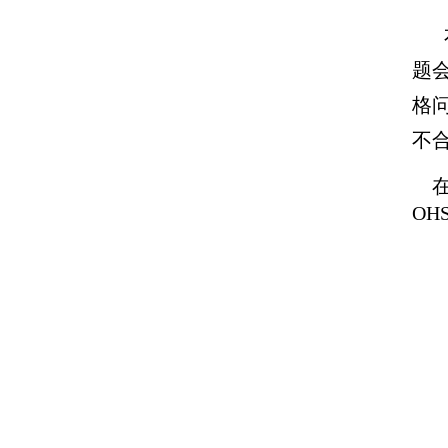
题
格
不
在
OH