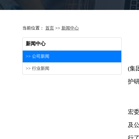
当前位置：
首页
>>
新闻中心
新闻中心
>> 公司新闻
(
>> 行业新闻
护
宏
及
行