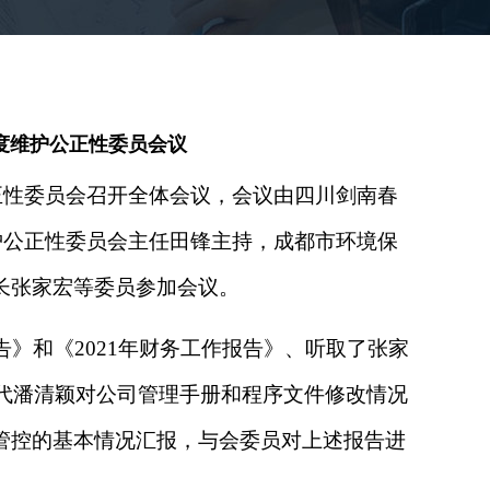
年度维护公正性委员会议
正性委员会召开全体会议，会议由四川剑南春
护公正性委员会主任田锋主持，成都市环境保
长张家宏等委员参加会议。
告》和《2021年财务工作报告》、听取了张家
管代潘清颖对公司管理手册和程序文件修改情况
管控的基本情况汇报，与会委员对上述报告进